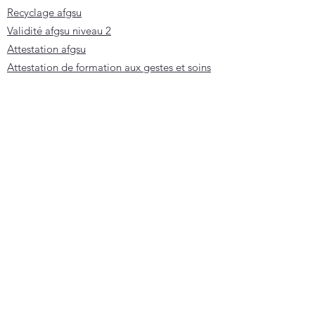
Recyclage afgsu
Validité afgsu niveau 2
Attestation afgsu
Attestation de formation aux gestes et soins
d'urgence
Formation sst
Formation sst obligatoire
Formation sst prix
Tarif formation sst
Prix formation sst
Formation sst lyon
Formation sst paris
Formation sst toulouse
Formation sst inrs
Formation sst angers
Centre de formation sst