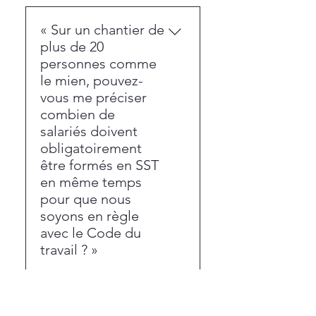
« Sur un chantier de
plus de 20
personnes comme
le mien, pouvez-
vous me préciser
combien de
salariés doivent
obligatoirement
être formés en SST
en même temps
pour que nous
soyons en règle
avec le Code du
travail ? »
Le Code du travail impose la
« Est-ce que vous
présence d’au moins un
pouvez organiser la
salarié formé en tant que