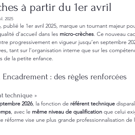
hes à partir du 1er avril
uil. 2025
4
, publié le 1er avril 2025, marque un tournant majeur pou
ualité d’accueil dans les 
micro‑crèches
. Ce nouveau cad
entre progressivement en vigueur jusqu’en septembre 20
ives, tant sur l’organisation interne que sur les compéte
s de la petite enfance.
 Encadrement : des règles renforcées
nt technique »
eptembre 2026
, la fonction de 
référent technique
 disparaî
temps
, avec le 
même niveau de qualification
 que celui exi
te réforme vise une plus grande professionnalisation de l