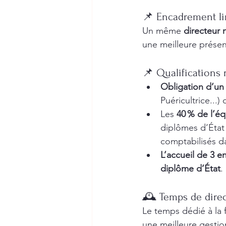
📌 Encadrement li
Un même 
directeur
une meilleure présen
📌 Qualifications 
Obligation d’un
Puéricultrice...
Les 
40 % de l’é
diplômes d’État 
comptabilisés d
L’accueil de 3 e
diplôme d’État
.
🕰️ Temps de dire
Le temps dédié à la 
une meilleure gestion