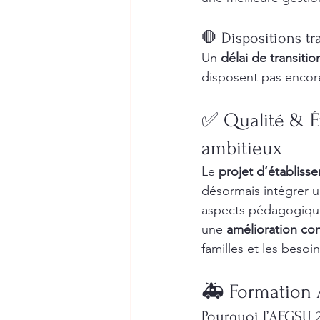
🛑 Dispositions tr
Un 
délai de transitio
disposent pas encore
✅ Qualité & Év
ambitieux
Le 
projet d’établiss
désormais intégrer u
aspects pédagogiques
une 
amélioration con
familles et les besoi
🚑 Formation 
Pourquoi l’AFGSU 2