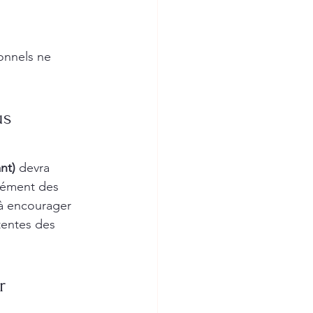
onnels ne 
us 
nt)
 devra 
lément des 
 à encourager 
ttentes des 
r