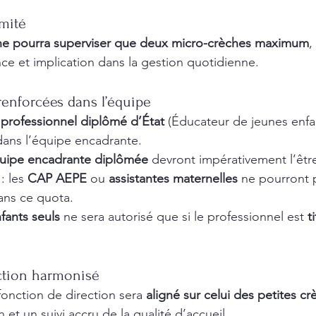
mité
 ne pourra superviser que deux micro-crèches maximum
,
ce et implication dans la gestion quotidienne.
renforcées dans l’équipe
 professionnel diplômé d’État
 (Éducateur de jeunes enfant
) dans l’équipe encadrante.
quipe encadrante diplômée
 devront impérativement l’être
: les 
CAP AEPE
 ou 
assistantes maternelles
 ne pourront p
ans ce quota.
nfants seuls
 ne sera autorisé que si le professionnel est 
t
ction harmonisé
fonction de direction sera 
aligné sur celui des petites c
 et un suivi accru de la qualité d’accueil.