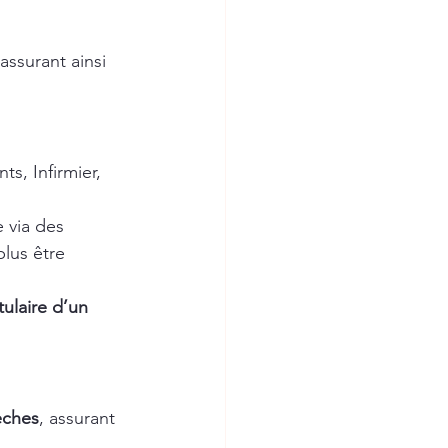
 assurant ainsi 
s, Infirmier, 
 via des 
lus être 
itulaire d’un 
rèches
, assurant 