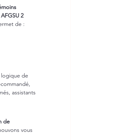
émoins 
 
AFGSU 2 
permet de :
a logique de 
 recommandé, 
més, assistants 
n de 
pouvons vous 