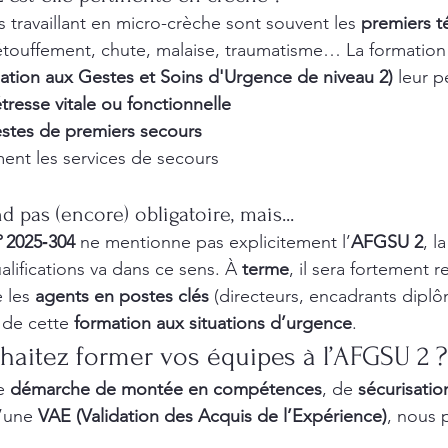
s travaillant en micro-crèche sont souvent les 
premiers t
 étouffement, chute, malaise, traumatisme… La formation
ation aux Gestes et Soins d'Urgence de niveau 2)
 leur 
tresse vitale ou fonctionnelle
stes de premiers secours
ment les services de secours
d pas (encore) obligatoire, mais...
° 2025‑304
 ne mentionne pas explicitement l’
AFGSU 2
, l
lifications va dans ce sens. À 
terme
, il sera fortement
 les 
agents en postes clés
 (directeurs, encadrants diplô
de cette 
formation aux situations d’urgence
.
haitez former vos équipes à l’AFGSU 2 ?
e 
démarche de montée en compétences
, de 
sécurisatio
’une 
VAE (Validation des Acquis de l’Expérience)
, nous 