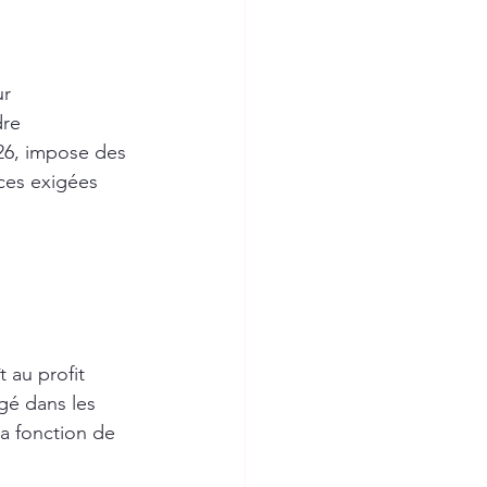
r 
re 
26, impose des 
nces exigées 
t au profit 
gé dans les 
a fonction de 