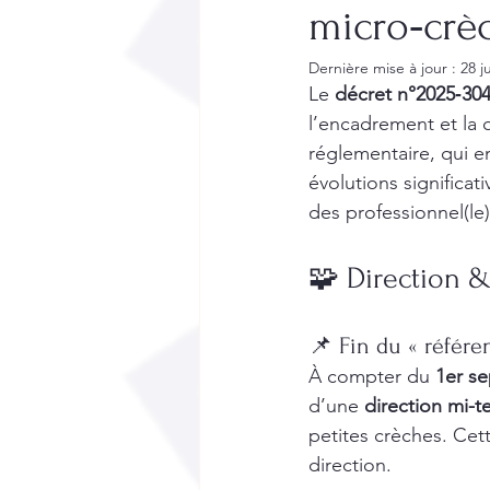
micro‑crèc
Dernière mise à jour :
28 j
Le 
décret n°2025‑30
l’encadrement et la q
réglementaire, qui 
évolutions significat
des professionnel(le)
🧩 Direction &
📌 Fin du « référe
À compter du 
1er s
d’une 
direction mi-
petites crèches. Cet
direction.