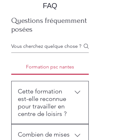
FAQ
Questions fréquemment
posées
Formation psc nantes
Cette formation
est-elle reconnue
pour travailler en
centre de loisirs ?
La certification PSC
Combien de mises
constitue une compétence